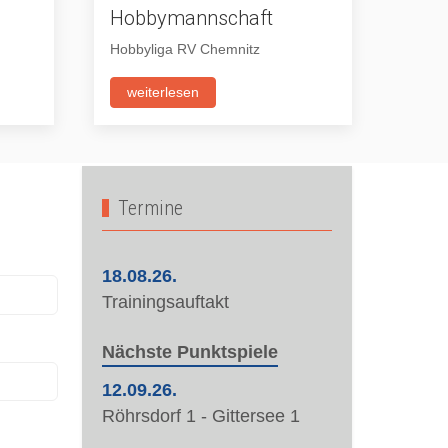
Hobbymannschaft
Nac
Hobbyliga RV Chemnitz
Bezir
weiterlesen
wei
Termine
18.08.26.
Trainingsauftakt
Nächste Punktspiele
12.09.26.
Röhrsdorf 1 - Gittersee 1