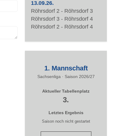
13.09.26.
Röhrsdorf 2 - Röhrsdorf 3
Röhrsdorf 3 - Röhrsdorf 4
Röhrsdorf 2 - Röhrsdorf 4
1. Mannschaft
Sachsenliga · Saison 2026/27
Aktueller Tabellenplatz
3.
Letztes Ergebnis
Saison noch nicht gestartet